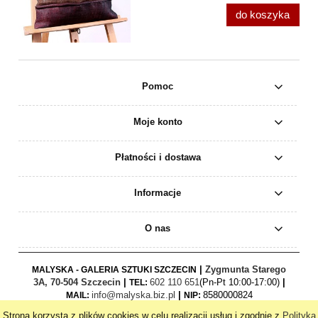
do koszyka
Pomoc
Moje konto
Płatności i dostawa
Informacje
O nas
|
Zygmunta Starego
MALYSKA - GALERIA SZTUKI SZCZECIN
3A, 70-504 Szczecin
|
602 110 651
(Pn-Pt 10:00-17:00)
|
TEL:
info@malyska.biz.pl
|
8580000824
MAIL:
NIP:
Strona korzysta z plików cookies w celu realizacji usług i zgodnie z
Polityką