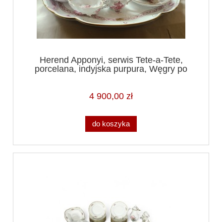
Herend Apponyi, serwis Tete-a-Tete,
porcelana, indyjska purpura, Węgry po
1930r, projekt hr. Albert Appony.
4 900,00 zł
do koszyka