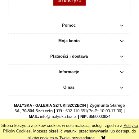
do koszyka
Pomoc
Moje konto
Płatności i dostawa
Informacje
O nas
|
Zygmunta Starego
MALYSKA - GALERIA SZTUKI SZCZECIN
3A, 70-504 Szczecin
|
602 110 651
(Pn-Pt 10:00-17:00)
|
TEL:
info@malyska.biz.pl
|
8580000824
MAIL:
NIP:
Strona korzysta z plików cookies w celu realizacji usług i zgodnie z
Polityką
pokaż pełną wersję strony
Plików Cookies
. Możesz określić warunki przechowywania lub dostępu do
plików cookies w Twojej przeglądarce.